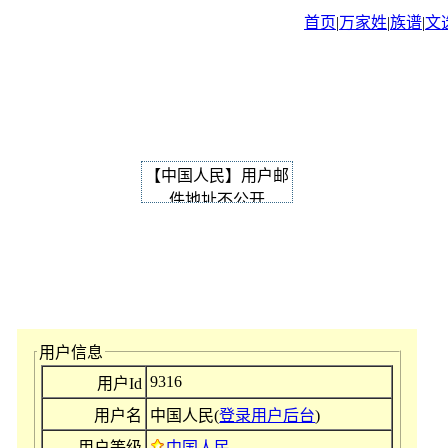
首页
|
万家姓
|
族谱
|
文
【中国人民】用户邮
件地址不公开
用户信息
9316
用户Id
用户名
中国人民(
登录用户后台
)
用户等级
中国人民