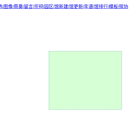
选
|
图像
|
祭奠
|
留言
|
宗祠
|
园区
|
馆新建
|
馆更新
|
年谱
|
馆排行
|
模板
|
殡协