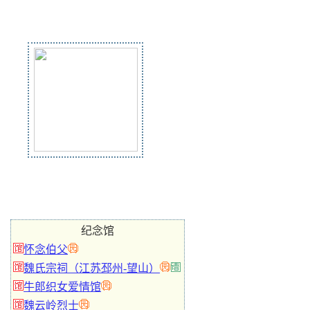
纪念馆
怀念伯父
魏氏宗祠（江苏邳州-望山）
牛郎织女爱情馆
魏云岭烈士