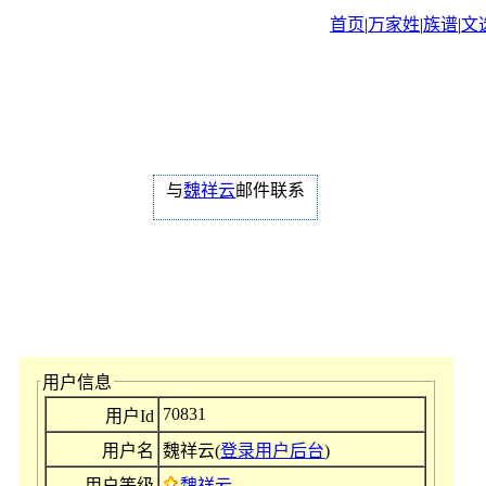
首页
|
万家姓
|
族谱
|
文
与
魏祥云
邮件联系
用户信息
70831
用户Id
用户名
魏祥云(
登录用户后台
)
用户等级
魏祥云