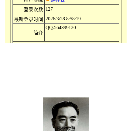
127
登录次数
2026/3/28 8:58:19
最新登录时间
QQ:564899120
简介
江苏(
改
) (
进级
)
地标
[
修改
]
邳州网墓