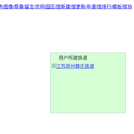
选
|
图像
|
祭奠
|
留言
|
宗祠
|
园区
|
馆新建
|
馆更新
|
年谱
|
馆排行
|
模板
|
殡协
用户所建族谱
江苏邳州魏氏族谱