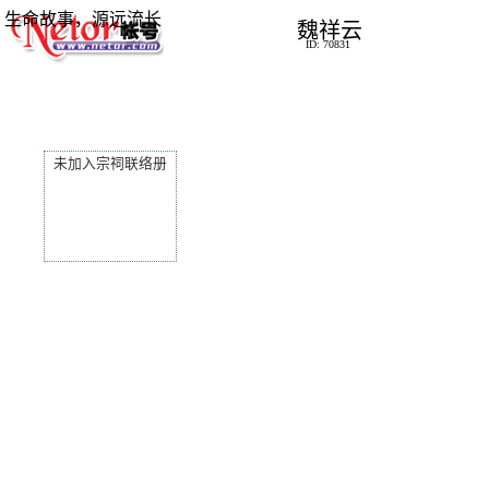
生命故事，源远流长
魏祥云
ID: 70831
未加入宗祠联络册