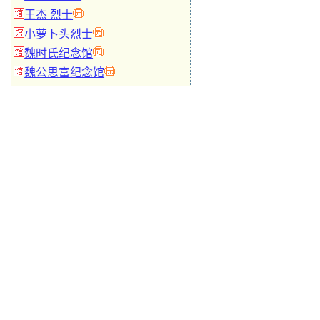
王杰 烈士
小萝卜头烈士
魏时氏纪念馆
魏公思富纪念馆