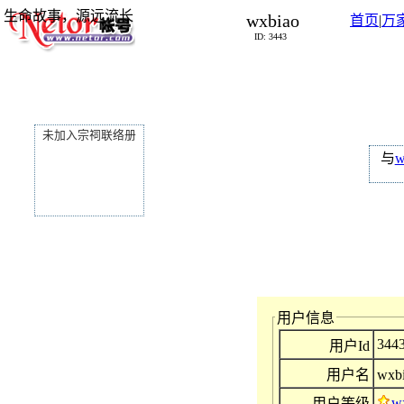
生命故事，源远流长
wxbiao
首页
|
万
ID: 3443
未加入宗祠联络册
与
w
用户信息
344
用户Id
用户名
wxbi
w
用户等级