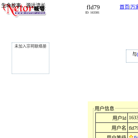
生命故事，源远流长
fld79
首页
|
万
ID: 163381
未加入宗祠联络册
与
用户信息
163
用户Id
用户名
fld7
fl
用户等级